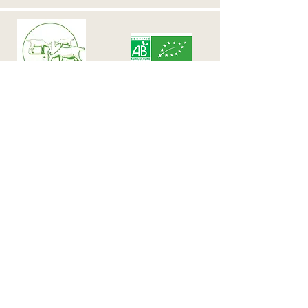
EARL LES PAMPILLES
750A Chemin des Biroulis
26300 ALIXAN
Téléphone :
06 66 75 98 96
/
06 98 56 95 26
Rejoignez nous
sur notre
page Facebook
Mentions Légales
Conditions Générales de Vente
© 2021 pour La Ferme des
Pampilles par
Amandimage. Créé avec
Wix.com