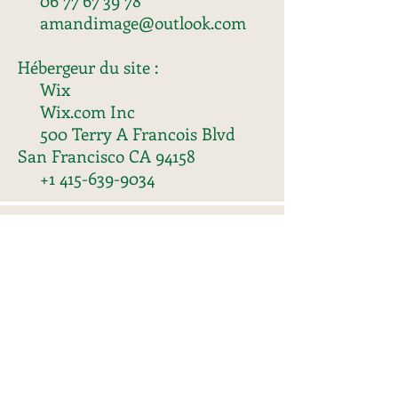
06 77 67 39 78
amandimage@outlook.com
Hébergeur du site :
Wix
Wix.com Inc
500 Terry A Francois Blvd
San Francisco
CA 94158
+1 415-639-9034
EARL LES PAMPILLES
750A Chemin des Biroulis
26300 ALIXAN
Téléphone :
06 66 75 98 96
/
06 98 56 95 26